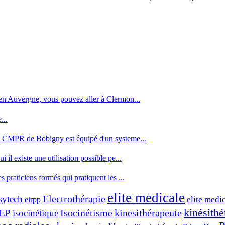
en Auvergne, vous pouvez aller à Clermon...
...
e CMPR de Bobigny est équipé d'un systeme...
l existe une utilisation possible pe...
praticiens formés qui pratiquent les ...
elite medicale
sytech
Electrothérapie
eirpp
elite medi
kinésithé
Isocinétisme
EP
isocinétique
kinesithérapeute