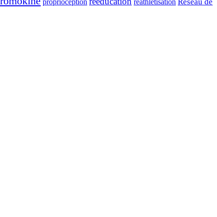
romokine
reeducation
réathlétisation
Réseau de
proprioception