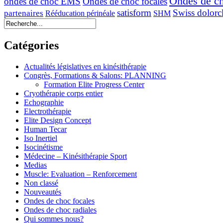
Ondes de ch
ondes de choc EMS
Ondes de choc focales
satisform
Swiss dolorcl
partenaires
Rééducation périnéale
SHM
Catégories
Actualités législatives en kinésithérapie
Congrès, Formations & Salons: PLANNING
Formation Elite Progress Center
Cryothérapie corps entier
Echographie
Electrothérapie
Elite Design Concept
Human Tecar
Iso Inertiel
Isocinétisme
Médecine – Kinésithérapie Sport
Medias
Muscle: Evaluation – Renforcement
Non classé
Nouveautés
Ondes de choc focales
Ondes de choc radiales
Qui sommes nous?