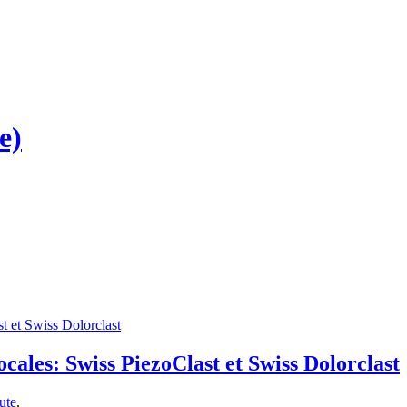
e)
ales: Swiss PiezoClast et Swiss Dolorclast
ute
.