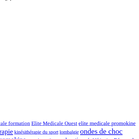
elite medicale promokine
cale formation
Elite Medicale Ouest
ondes de choc
rapie
kinésithérapie du sport
lombalgie