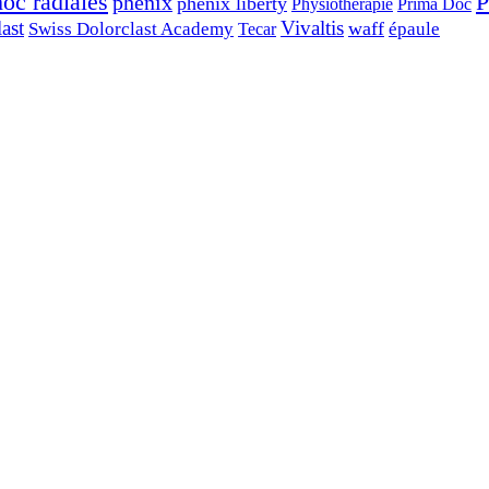
P
oc radiales
phenix
phenix liberty
Physiothérapie
Prima Doc
ast
Vivaltis
waff
Swiss Dolorclast Academy
épaule
Tecar