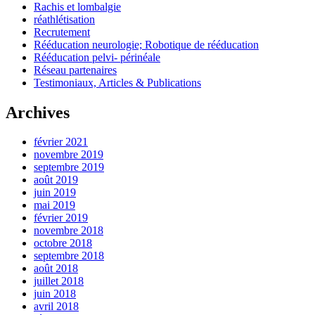
Rachis et lombalgie
réathlétisation
Recrutement
Rééducation neurologie; Robotique de rééducation
Rééducation pelvi- périnéale
Réseau partenaires
Testimoniaux, Articles & Publications
Archives
février 2021
novembre 2019
septembre 2019
août 2019
juin 2019
mai 2019
février 2019
novembre 2018
octobre 2018
septembre 2018
août 2018
juillet 2018
juin 2018
avril 2018