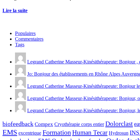
Lire la suite
Populaires
Commentaires
Tags
Legrand Catherine Masseur-Kinésithérapeute: Bonjour , 
Jo: Bonjour des établissements en Rhône Alpes Auvergne
Legrand Catherine Masseur-Kinésithérapeute: Bonjour l
Legrand Catherine Masseur-Kinésithérapeute: Bonjour, oui i
Legrand Catherine Masseur-Kinésithérapeute: Bonjour, les 
Dolorclast
biofeedback
ea
Compex
Cryothérapie corps entier
EMS
Formation
Human Tecar
INS
Hydrosun
excentrique