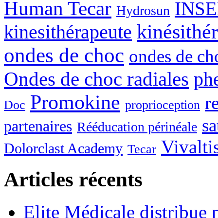
Human Tecar
INSE
Hydrosun
kinésithé
kinesithérapeute
ondes de choc
ondes de c
Ondes de choc radiales
ph
Promokine
r
Doc
proprioception
sa
partenaires
Rééducation périnéale
Vivalti
Dolorclast Academy
Tecar
Articles récents
Elite Médicale distribue