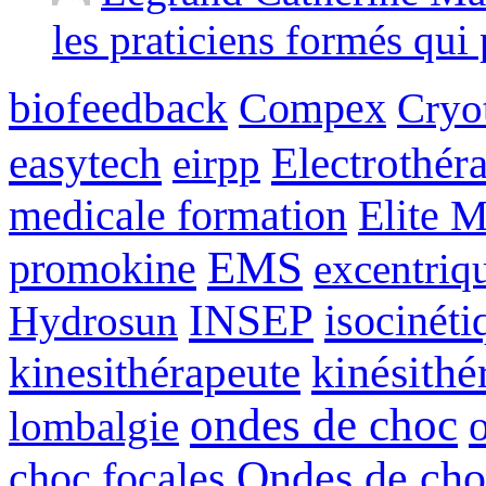
les praticiens formés qui p
biofeedback
Compex
Cryot
easytech
Electrothér
eirpp
medicale formation
Elite 
EMS
promokine
excentriq
INSEP
isocinéti
Hydrosun
kinésithé
kinesithérapeute
ondes de choc
lombalgie
Ondes de cho
choc focales