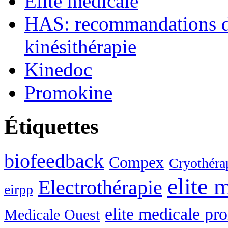
Elite médicale
HAS: recommandations de
kinésithérapie
Kinedoc
Promokine
Étiquettes
biofeedback
Compex
Cryothérap
elite 
Electrothérapie
eirpp
elite medicale p
Medicale Ouest