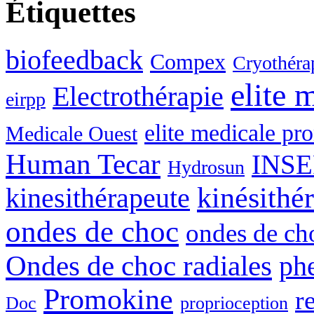
Étiquettes
biofeedback
Compex
Cryothérap
elite 
Electrothérapie
eirpp
elite medicale p
Medicale Ouest
Human Tecar
INSE
Hydrosun
kinésithé
kinesithérapeute
ondes de choc
ondes de c
Ondes de choc radiales
ph
Promokine
r
Doc
proprioception