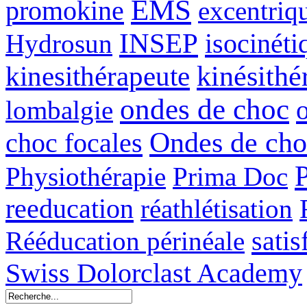
EMS
promokine
excentriq
INSEP
isocinéti
Hydrosun
kinésithé
kinesithérapeute
ondes de choc
lombalgie
Ondes de cho
choc focales
Physiothérapie
Prima Doc
reeducation
réathlétisation
sati
Rééducation périnéale
Swiss Dolorclast Academy