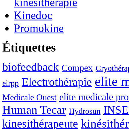
kinésithérapie
Kinedoc
Promokine
Étiquettes
biofeedback
Compex
Cryothérap
elite 
Electrothérapie
eirpp
elite medicale p
Medicale Ouest
Human Tecar
INSE
Hydrosun
kinésithé
kinesithérapeute