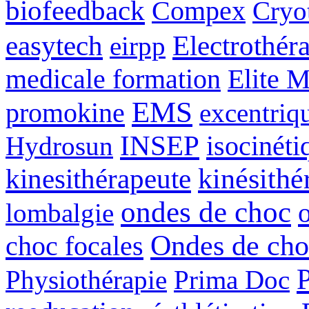
biofeedback
Compex
Cryot
easytech
Electrothér
eirpp
medicale formation
Elite 
EMS
promokine
excentriq
INSEP
isocinéti
Hydrosun
kinésithé
kinesithérapeute
ondes de choc
lombalgie
Ondes de cho
choc focales
Physiothérapie
Prima Doc