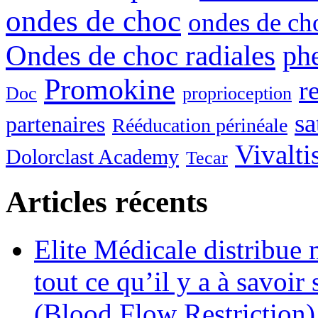
ondes de choc
ondes de c
Ondes de choc radiales
ph
Promokine
r
Doc
proprioception
sa
partenaires
Rééducation périnéale
Vivalti
Dolorclast Academy
Tecar
Articles récents
Elite Médicale distribue
tout ce qu’il y a à savoi
(Blood Flow Restriction)