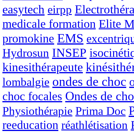
easytech
Electrothér
eirpp
medicale formation
Elite 
EMS
promokine
excentriq
INSEP
isocinéti
Hydrosun
kinésithé
kinesithérapeute
ondes de choc
lombalgie
Ondes de cho
choc focales
Physiothérapie
Prima Doc
reeducation
réathlétisation