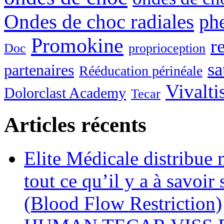
Ondes de choc radiales
ph
Promokine
r
Doc
proprioception
sa
partenaires
Rééducation périnéale
Vivalti
Dolorclast Academy
Tecar
Articles récents
Elite Médicale distribue
tout ce qu’il y a à savoi
(Blood Flow Restriction)