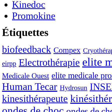
Kinedoc
Promokine
Étiquettes
biofeedback
Compex
Cryothérap
elite 
Electrothérapie
eirpp
elite medicale p
Medicale Ouest
Human Tecar
INSE
Hydrosun
kinésithé
kinesithérapeute
ondes de choc
ondes de c