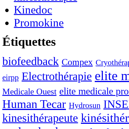
Kinedoc
Promokine
Étiquettes
biofeedback
Compex
Cryothérap
elite 
Electrothérapie
eirpp
elite medicale p
Medicale Ouest
Human Tecar
INSE
Hydrosun
kinésithé
kinesithérapeute