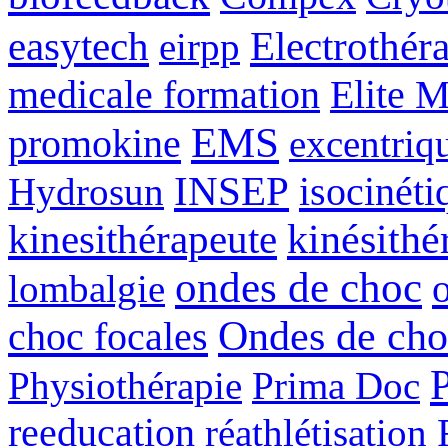
easytech
Electrothér
eirpp
medicale formation
Elite 
EMS
promokine
excentriq
INSEP
isocinéti
Hydrosun
kinésithé
kinesithérapeute
ondes de choc
lombalgie
Ondes de cho
choc focales
Physiothérapie
Prima Doc
reeducation
réathlétisation