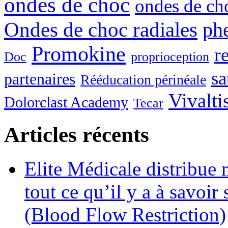
ondes de choc
ondes de c
Ondes de choc radiales
ph
Promokine
r
Doc
proprioception
sa
partenaires
Rééducation périnéale
Vivalti
Dolorclast Academy
Tecar
Articles récents
Elite Médicale distribue
tout ce qu’il y a à savoi
(Blood Flow Restriction)